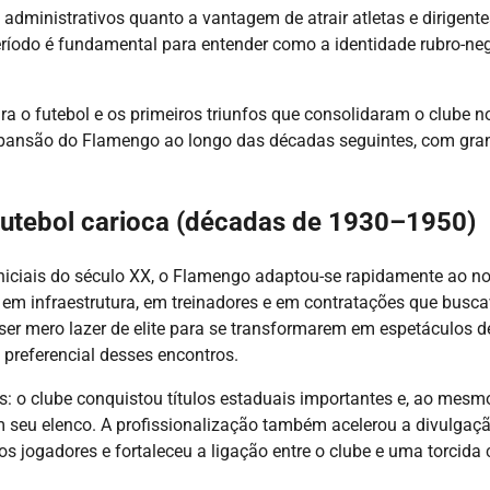
 administrativos quanto a vantagem de atrair atletas e dirigente
ríodo é fundamental para entender como a identidade rubro-neg
a o futebol e os primeiros triunfos que consolidaram o clube n
xpansão do Flamengo ao longo das décadas seguintes, com gra
 futebol carioca (décadas de 1930–1950)
iniciais do século XX, o Flamengo adaptou-se rapidamente ao n
 em infraestrutura, em treinadores e em contratações que bus
ser mero lazer de elite para se transformarem em espetáculos d
preferencial desses encontros.
s: o clube conquistou títulos estaduais importantes e, ao mesm
m seu elenco. A profissionalização também acelerou a divulgaç
os jogadores e fortaleceu a ligação entre o clube e uma torcida