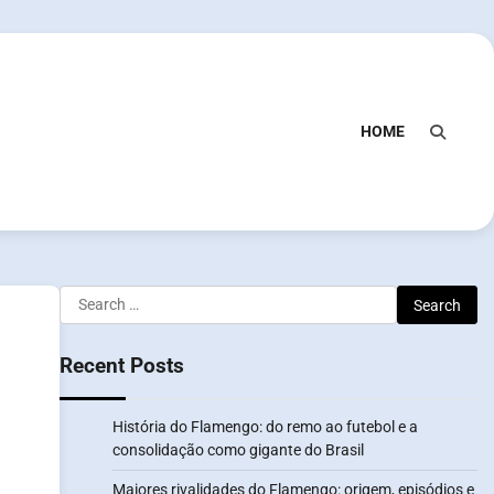
HOME
Search
for:
Recent Posts
História do Flamengo: do remo ao futebol e a
consolidação como gigante do Brasil
Maiores rivalidades do Flamengo: origem, episódios e