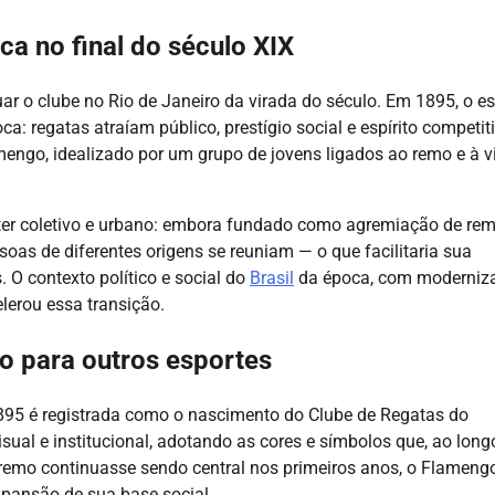
ca no final do século XIX
tuar o clube no Rio de Janeiro da virada do século. Em 1895, o e
ca: regatas atraíam público, prestígio social e espírito competit
engo, idealizado por um grupo de jovens ligados ao remo e à v
ter coletivo e urbano: embora fundado como agremiação de rem
oas de diferentes origens se reuniam — o que facilitaria sua
O contexto político e social do
Brasil
da época, com moderniz
lerou essa transição.
ão para outros esportes
895 é registrada como o nascimento do Clube de Regatas do
isual e institucional, adotando as cores e símbolos que, ao long
remo continuasse sendo central nos primeiros anos, o Flameng
xpansão de sua base social.