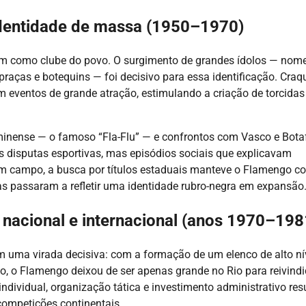
 identidade de massa (1950–1970)
m como clube do povo. O surgimento de grandes ídolos — nom
raças e botequins — foi decisivo para essa identificação. Craq
 eventos de grande atração, estimulando a criação de torcidas
uminense — o famoso “Fla-Flu” — e confrontos com Vasco e Bota
disputas esportivas, mas episódios sociais que explicavam
a. Em campo, a busca por títulos estaduais manteve o Flamengo 
as passaram a refletir uma identidade rubro-negra em expansão
 nacional e internacional (anos 1970–198
m uma virada decisiva: com a formação de um elenco de alto ní
o, o Flamengo deixou de ser apenas grande no Rio para reivindi
individual, organização tática e investimento administrativo res
ompetições continentais.