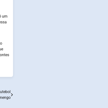
 é um
dessa
Ao
ue
fontes
utebol
mengo