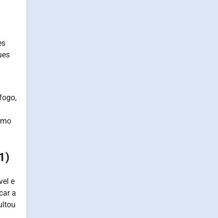
es
ues
fogo,
como
.
1)
vel e
car a
ultou