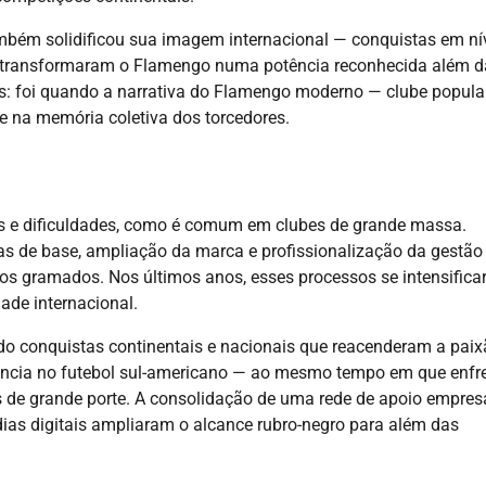
bém solidificou sua imagem internacional — conquistas em ní
bes transformaram o Flamengo numa potência reconhecida além 
us: foi quando a narrativa do Flamengo moderno — clube popular
e na memória coletiva dos torcedores.
ias e dificuldades, como é comum em clubes de grande massa.
as de base, ampliação da marca e profissionalização da gestão
os gramados. Nos últimos anos, esses processos se intensific
ade internacional.
o conquistas continentais e nacionais que reacenderam a paix
ência no futebol sul-americano — ao mesmo tempo em que enfr
es de grande porte. A consolidação de uma rede de apoio empresa
ias digitais ampliaram o alcance rubro-negro para além das