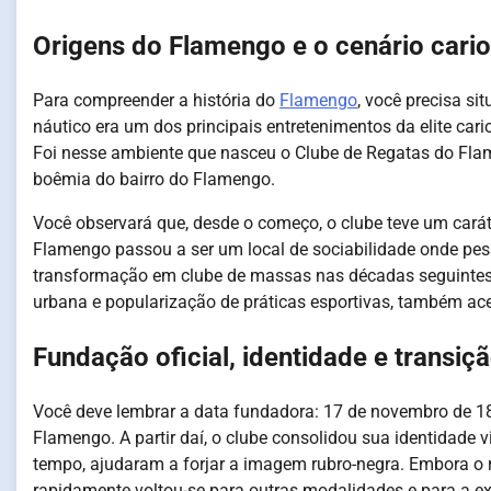
Origens do Flamengo e o cenário cario
Para compreender a história do
Flamengo
, você precisa si
náutico era um dos principais entretenimentos da elite cario
Foi nesse ambiente que nasceu o Clube de Regatas do Flam
boêmia do bairro do Flamengo.
Você observará que, desde o começo, o clube teve um cará
Flamengo passou a ser um local de sociabilidade onde pess
transformação em clube de massas nas décadas seguintes. 
urbana e popularização de práticas esportivas, também ace
Fundação oficial, identidade e transiç
Você deve lembrar a data fundadora: 17 de novembro de 1
Flamengo. A partir daí, o clube consolidou sua identidade v
tempo, ajudaram a forjar a imagem rubro-negra. Embora o 
rapidamente voltou-se para outras modalidades e para a e