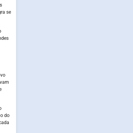
s
ra se
o
ndes
ovo
cavam
e
o
ão do
 cada