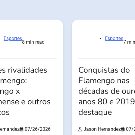
Esportes
Esportes
8 min read
7 min
s rivalidades
Conquistas do
amengo:
Flamengo nas
ngo x
décadas de our
nense e outros
anos 80 e 201
cos
destaque
ernandez
07/26/2026
Jason Hernandez
07/