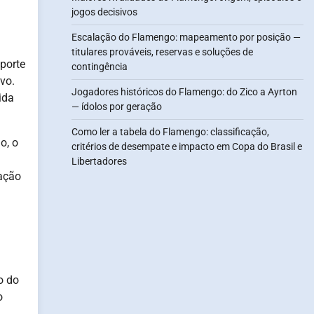
jogos decisivos
Escalação do Flamengo: mapeamento por posição —
titulares prováveis, reservas e soluções de
sporte
contingência
ivo.
Jogadores históricos do Flamengo: do Zico a Ayrton
ida
— ídolos por geração
Como ler a tabela do Flamengo: classificação,
o, o
critérios de desempate e impacto em Copa do Brasil e
Libertadores
ação
o do
o