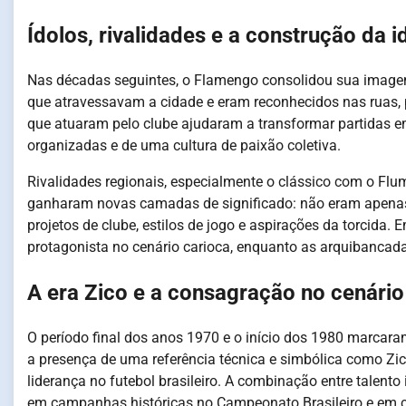
Ídolos, rivalidades e a construção da
Nas décadas seguintes, o Flamengo consolidou sua image
que atravessavam a cidade e eram reconhecidos nas ruas, p
que atuaram pelo clube ajudaram a transformar partidas em
organizadas e de uma cultura de paixão coletiva.
Rivalidades regionais, especialmente o clássico com o Fl
ganharam novas camadas de significado: não eram apenas 
projetos de clube, estilos de jogo e aspirações da torcid
protagonista no cenário carioca, enquanto as arquibancad
A era Zico e a consagração no cenário
O período final dos anos 1970 e o início dos 1980 marcara
a presença de uma referência técnica e simbólica como Zic
liderança no futebol brasileiro. A combinação entre talento 
em campanhas históricas no Campeonato Brasileiro e em c