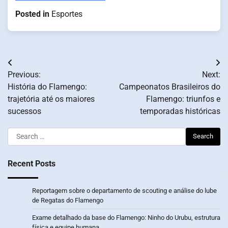
Posted in
Esportes
Post
Previous:
Next:
navigation
História do Flamengo:
Campeonatos Brasileiros do
trajetória até os maiores
Flamengo: triunfos e
sucessos
temporadas históricas
Search
for:
Recent Posts
Reportagem sobre o departamento de scouting e análise do lube
de Regatas do Flamengo
Exame detalhado da base do Flamengo: Ninho do Urubu, estrutura
física e equipe humana