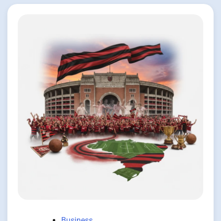
Business