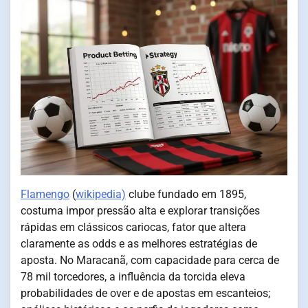
Flamengo
(
wikipedia)
clube fundado em 1895,
costuma impor pressão alta e explorar transições
rápidas em clássicos cariocas, fator que altera
claramente as odds e as melhores estratégias de
aposta. No Maracanã, com capacidade para cerca de
78 mil torcedores, a influência da torcida eleva
probabilidades de over e de apostas em escanteios;