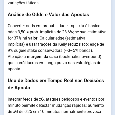
variações táticas.
Análise de Odds e Valor das Apostas
Converter odds em probabilidade implícita é básico:
odds 3,50 = prob. implícita de 28,6%; se sua estimativa
for 37% há
valor
. Calcular edge (estimativa –
implícita) e usar frações da Kelly reduz risco: edge de
9% sugere stake conservadora (~3–5% banca).
Atenção à
margem da casa
(bookmaker overround)
que corrói lucros em longo prazo nas estratégias de
aposta.
Uso de Dados em Tempo Real nas Decisões
de Aposta
Integrar feeds de xG, ataques perigosos e eventos por
minuto permite detectar mudanças rápidas: aumento
de xG de 0,25 em 10 minutos normalmente provoca