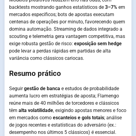
backtests mostrando ganhos estatísticos de
3–7%
em
mercados específicos; bots de apostas executam
centenas de operações por minuto, favorecendo quem
domina automação. Streaming de dados integrado a
scouting e telemetria gera vantagem competitiva, mas
exige robusta gestão de risco:
exposição sem hedge
pode levar a perdas rápidas em partidas de alta
variância como clássicos cariocas.
Resumo prático
Seguir
gestão de banca
e estudos de probabilidade
aumenta lucro em estratégias de aposta; Flamengo
reúne mais de 40 milhões de torcedores e clássicos
têm
alta volatilidade
, exigindo apostas menores e foco
em mercados como
escanteios e gols totais
; análise
de jogos recentes e estatísticas do adversário (ex.:
desempenho nos últimos 5 clássicos) é essencial.