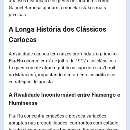
análises históricas e os perfis de jogadores como
Gabriel Barbosa ajudam a modelar stakes mais
precisas.
A Longa História dos Clássicos
Cariocas
A rivalidade carioca tem raízes profundas: o primeiro
Fla‑Flu
ocorreu em 7 de julho de 1912 e os clássicos
frequentemente atraem públicos superiores a 70 mil
no Maracanã, impactando diretamente as
odds
e as
estratégias de aposta.
A Rivalidade Incontornável entre Flamengo e
Fluminense
Fla‑Flu concentra emoções e provoca variações
abruptas nas probabilidades: confrontos com estádio
lotado elevam pressão e favorecem times com elenco