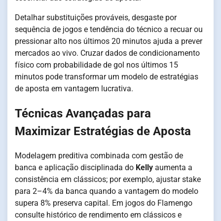
Detalhar substituições prováveis, desgaste por
sequência de jogos e tendência do técnico a recuar ou
pressionar alto nos últimos 20 minutos ajuda a prever
mercados ao vivo. Cruzar dados de condicionamento
físico com probabilidade de gol nos últimos 15
minutos pode transformar um modelo de estratégias
de aposta em vantagem lucrativa.
Técnicas Avançadas para
Maximizar Estratégias de Aposta
Modelagem preditiva combinada com gestão de
banca e aplicação disciplinada do
Kelly
aumenta a
consistência em clássicos; por exemplo, ajustar stake
para 2–4% da banca quando a vantagem do modelo
supera 8% preserva capital. Em jogos do Flamengo
consulte histórico de rendimento em clássicos e