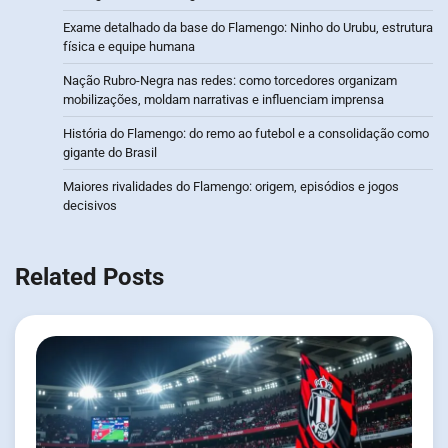
Exame detalhado da base do Flamengo: Ninho do Urubu, estrutura
física e equipe humana
Nação Rubro-Negra nas redes: como torcedores organizam
mobilizações, moldam narrativas e influenciam imprensa
História do Flamengo: do remo ao futebol e a consolidação como
gigante do Brasil
Maiores rivalidades do Flamengo: origem, episódios e jogos
decisivos
Related Posts