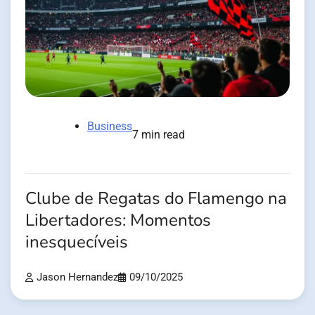
Business
7 min read
Clube de Regatas do Flamengo na
Libertadores: Momentos
inesquecíveis
Jason Hernandez
09/10/2025