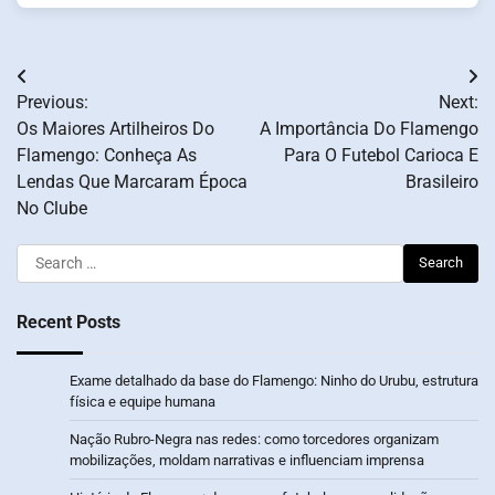
Post
Previous:
Next:
navigation
Os Maiores Artilheiros Do
A Importância Do Flamengo
Flamengo: Conheça As
Para O Futebol Carioca E
Lendas Que Marcaram Época
Brasileiro
No Clube
Search
for:
Recent Posts
Exame detalhado da base do Flamengo: Ninho do Urubu, estrutura
física e equipe humana
Nação Rubro-Negra nas redes: como torcedores organizam
mobilizações, moldam narrativas e influenciam imprensa