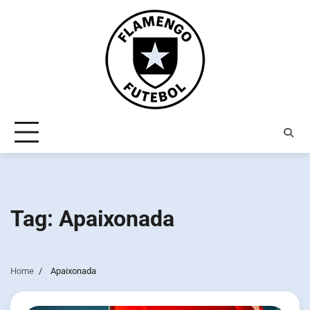
Skip
to
content
Tag:
Apaixonada
Home
Apaixonada