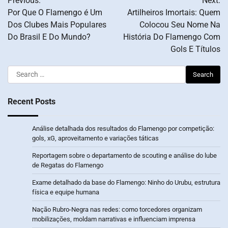
Previous:
Next:
navigation
Por Que O Flamengo é Um
Artilheiros Imortais: Quem
Dos Clubes Mais Populares
Colocou Seu Nome Na
Do Brasil E Do Mundo?
História Do Flamengo Com
Gols E Títulos
Search
for:
Recent Posts
Análise detalhada dos resultados do Flamengo por competição:
gols, xG, aproveitamento e variações táticas
Reportagem sobre o departamento de scouting e análise do lube
de Regatas do Flamengo
Exame detalhado da base do Flamengo: Ninho do Urubu, estrutura
física e equipe humana
Nação Rubro-Negra nas redes: como torcedores organizam
mobilizações, moldam narrativas e influenciam imprensa