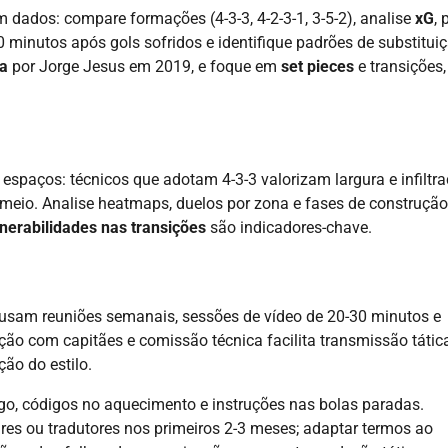
 dados: compare formações (4-3-3, 4-2-3-1, 3-5-2), analise
xG
, 
 minutos após gols sofridos e identifique padrões de substituiç
ta
por Jorge Jesus em 2019, e foque em
set pieces
e transições,
 espaços: técnicos que adotam 4-3-3 valorizam largura e infiltr
 meio. Analise heatmaps, duelos por zona e fases de construçã
lnerabilidades nas transições
são indicadores-chave.
 usam reuniões semanais, sessões de vídeo de 20-30 minutos e
ação com capitães e comissão técnica facilita transmissão tática
ão do estilo.
ogo, códigos no aquecimento e instruções nas bolas paradas.
res ou tradutores nos primeiros 2-3 meses; adaptar termos ao