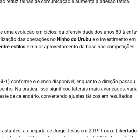
itão reduz falhas de comunicação e aumenta a adesão tática.
se uma evolução em ciclos: da ofensividade dos anos 80 à ênfa
ralização das operações no
Ninho do Urubu
e o investimento em
ntre estilos
e maior aproveitamento da base nas competições
-3-1
) conforme o elenco disponível, enquanto a direção passou 
mpenho. Na prática, isso significou laterais mais avançados, var
ste de calendário, convertendo ajustes táticos em resultados
trastantes: a chegada de Jorge Jesus em 2019 trouxe
Libertado