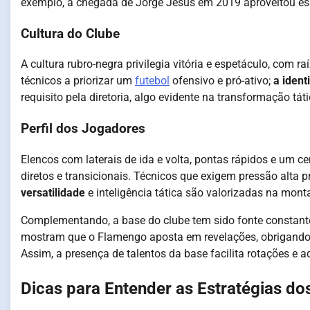
exemplo, a chegada de Jorge Jesus em 2019 aproveitou essa
Cultura do Clube
A cultura rubro-negra privilegia vitória e espetáculo, com r
técnicos a priorizar um
futebol
ofensivo e pró-ativo;
a ident
requisito pela diretoria, algo evidente na transformação tá
Perfil dos Jogadores
Elencos com laterais de ida e volta, pontas rápidos e um c
diretos e transicionais. Técnicos que exigem pressão alta p
versatilidade
e inteligência tática são valorizadas na mon
Complementando, a base do clube tem sido fonte constan
mostram que o Flamengo aposta em revelações, obrigando
Assim, a presença de talentos da base facilita rotações e 
Dicas para Entender as Estratégias do