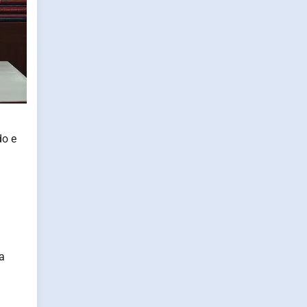
o e
a