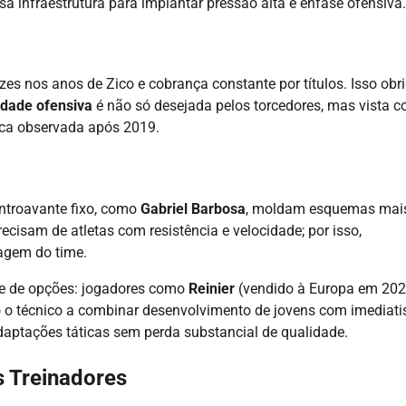
 infraestrutura para implantar pressão alta e ênfase ofensiva.
aízes nos anos de Zico e cobrança constante por títulos. Isso obr
idade ofensiva
é não só desejada pelos torcedores, mas vista 
tica observada após 2019.
entroavante fixo, como
Gabriel Barbosa
, moldam esquemas mai
recisam de atletas com resistência e velocidade; por isso,
tagem do time.
te de opções: jogadores como
Reinier
(vendido à Europa em 202
 o técnico a combinar desenvolvimento de jovens com imediat
adaptações táticas sem perda substancial de qualidade.
s Treinadores