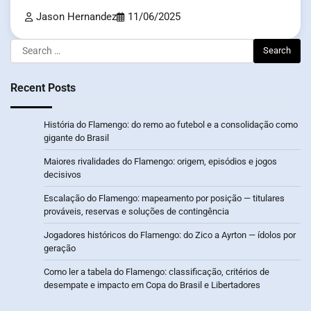
Jason Hernandez
11/06/2025
Search
for:
Recent Posts
História do Flamengo: do remo ao futebol e a consolidação como
gigante do Brasil
Maiores rivalidades do Flamengo: origem, episódios e jogos
decisivos
Escalação do Flamengo: mapeamento por posição — titulares
prováveis, reservas e soluções de contingência
Jogadores históricos do Flamengo: do Zico a Ayrton — ídolos por
geração
Como ler a tabela do Flamengo: classificação, critérios de
desempate e impacto em Copa do Brasil e Libertadores