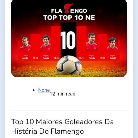
None
12 min read
Top 10 Maiores Goleadores Da
História Do Flamengo