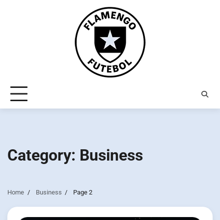
Skip
to
content
Category:
Business
Home
Business
Page 2